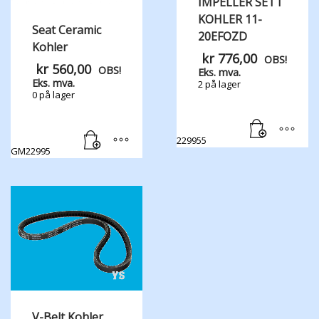
IMPELLER SETT
KOHLER 11-
Seat Ceramic
20EFOZD
Kohler
kr
776,00
OBS!
kr
560,00
OBS!
Eks. mva.
Eks. mva.
2 på lager
0 på lager
229955
GM22995
V-Belt Kohler