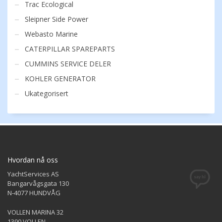
Trac Ecological
Sleipner Side Power
Webasto Marine
CATERPILLAR SPAREPARTS
CUMMINS SERVICE DELER
KOHLER GENERATOR
Ukategorisert
Hvordan nå oss
YachtServices AS
Bangarvågsgata 130
N-4077 HUNDVÅG
VOLLEN MARINA 32
1390 VOLLEN