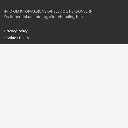
INFO OM INFORMASJONSKAPSLER OG PERSONVERN
Du finner dokumenter og vår behandling her:
Privacy Policy
Cookies Policy
GET SOCIAL
©
2025 YachtServices AS. All Rights Reserved.