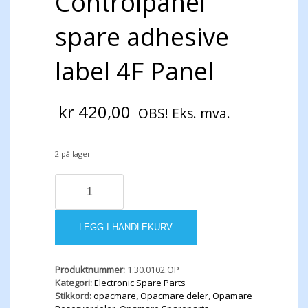
Controlpanel
spare adhesive
label 4F Panel
kr
420,00
OBS! Eks. mva.
2 på lager
Controlpanel
spare
adhesive
label
LEGG I HANDLEKURV
4F
Panel
antall
Produktnummer:
1.30.0102.OP
Kategori:
Electronic Spare Parts
Stikkord:
opacmare
,
Opacmare deler
,
Opamare