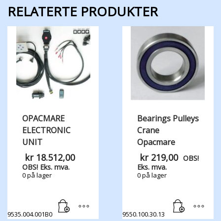
RELATERTE PRODUKTER
OPACMARE
Bearings Pulleys
ELECTRONIC
Crane
UNIT
Opacmare
kr
18.512,00
kr
219,00
OBS!
OBS! Eks. mva.
Eks. mva.
0 på lager
0 på lager
9535.004.001B0
9550.100.30.13