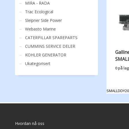
MIRA - RADA
Trac Ecological
Sleipner Side Power
Webasto Marine
CATERPILLAR SPAREPARTS
CUMMINS SERVICE DELER
Gallin
KOHLER GENERATOR
SMALL
Ukategorisert
0 på lag
SMALLDDY20
Hvordan nå oss