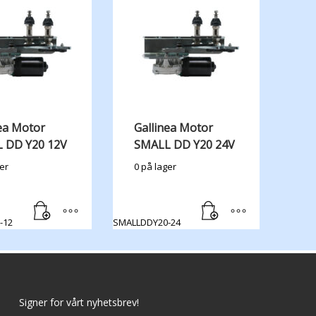
ea Motor
Gallinea Motor
 DD Y20 12V
SMALL DD Y20 24V
er
0 på lager
-12
SMALLDDY20-24
Signer for vårt nyhetsbrev!