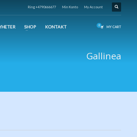
Ring +4790666677
Min Konto
My Account
YHETER
SHOP
KONTAKT
MY CART
Gallinea