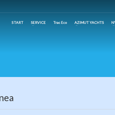
START
SERVICE
Trac Eco
AZIMUT YACHTS
N
inea