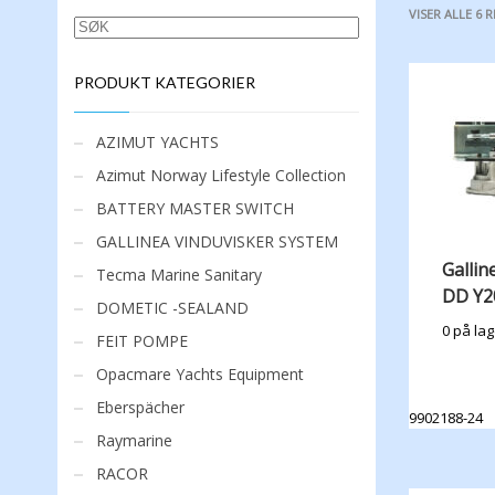
VISER ALLE 6 
SØK
PRODUKT KATEGORIER
AZIMUT YACHTS
Azimut Norway Lifestyle Collection
BATTERY MASTER SWITCH
GALLINEA VINDUVISKER SYSTEM
Gallin
Tecma Marine Sanitary
DD Y2
DOMETIC -SEALAND
0 på lag
FEIT POMPE
Opacmare Yachts Equipment
Eberspächer
9902188-24
Raymarine
RACOR