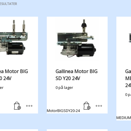
RESULTATER
ea Motor BIG
Gallinea Motor BIG
Ga
0 24V
SD Y20 24V
ME
24
er
0 på lager
0 p
MotorBIGSDY20-24
MEDIUM