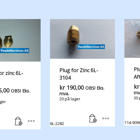
Pl
Plug for Zinc 6L-
or zinc 6L-
Af
3104
kr
kr
190,00
OBS! Eks.
,00
OBS! Eks.
mv
mva.
30 
20 på lager
ager
114-909
6L-2282