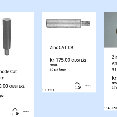
Zinc CAT C9
Zi
kr
175,00
OBS! Eks.
Af
mva.
31
26 på lager
node Cat
kr
tc
mv
,00
OBS! Eks.
27 
5B-9651
ager
114-909