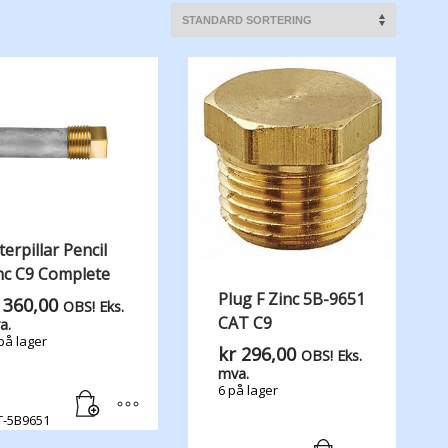
terpillar Pencil
nc C9 Complete
Plug F Zinc 5B-9651
360,00
OBS! Eks.
CAT C9
a.
på lager
kr
296,00
OBS! Eks.
mva.
6 på lager
T-5B9651