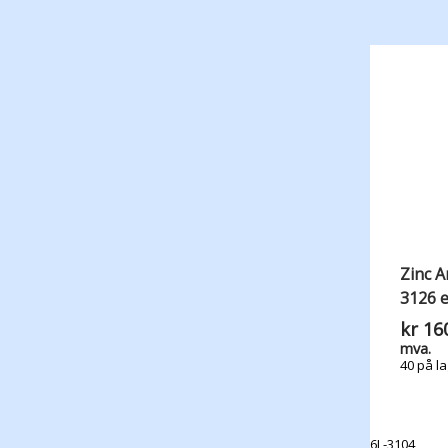
Zinc A
3126 e
kr
160
mva.
40 på l
6L-3104