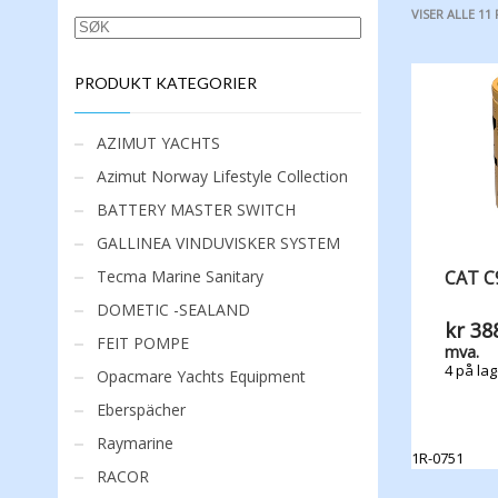
VISER ALLE 11
SØK
PRODUKT KATEGORIER
AZIMUT YACHTS
Azimut Norway Lifestyle Collection
BATTERY MASTER SWITCH
GALLINEA VINDUVISKER SYSTEM
Tecma Marine Sanitary
CAT C
DOMETIC -SEALAND
kr
388
FEIT POMPE
mva.
4 på lag
Opacmare Yachts Equipment
Eberspächer
Raymarine
1R-0751
RACOR