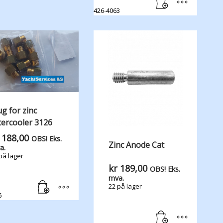
426-4063
ug for zinc
tercooler 3126
188,00
OBS! Eks.
Zinc Anode Cat
a.
på lager
kr
189,00
OBS! Eks.
mva.
22 på lager
6