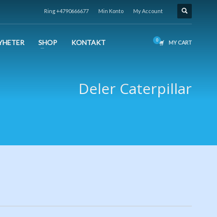
Ring +4790666677
Min Konto
My Account
YHETER
SHOP
KONTAKT
MY CART
Deler Caterpillar