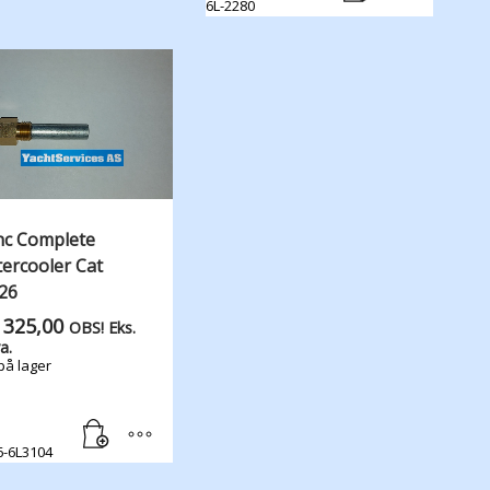
6L-2280
nc Complete
tercooler Cat
26
325,00
OBS! Eks.
a.
på lager
6-6L3104