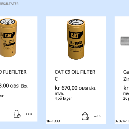
 RESULTATER
9 FUEFILTER
CAT C9 OIL FILTER
Ca
C
Zi
,00
OBS! Eks.
kr
670,00
kr
OBS! Eks.
mva.
mv
er
4 på lager
26 
1R-1808
02024-1