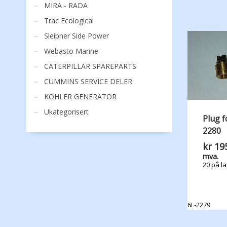
MIRA - RADA
Trac Ecological
Sleipner Side Power
Webasto Marine
CATERPILLAR SPAREPARTS
CUMMINS SERVICE DELER
KOHLER GENERATOR
Ukategorisert
Plug f
2280
kr
195
mva.
20 på l
6L-2279