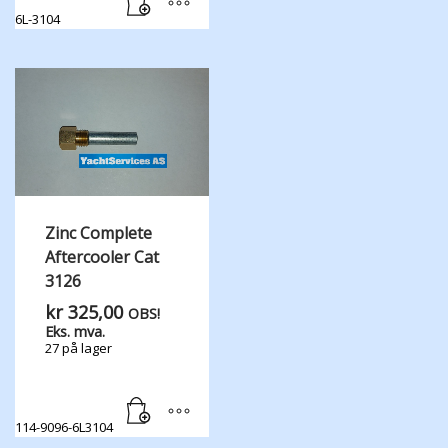
6L-3104
Zinc Complete
Aftercooler Cat
3126
kr
325,00
OBS!
Eks. mva.
27 på lager
114-9096-6L3104