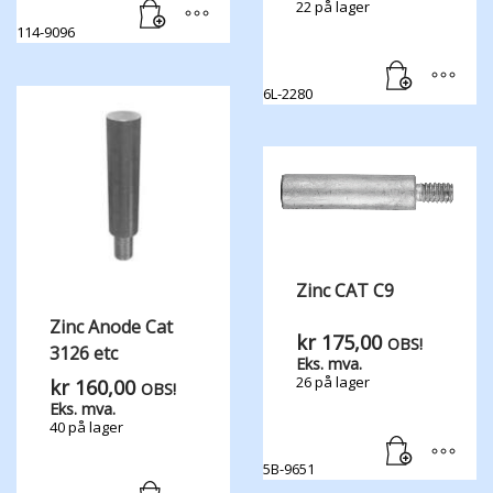
22 på lager
114-9096
6L-2280
Zinc CAT C9
Zinc Anode Cat
kr
175,00
OBS!
3126 etc
Eks. mva.
26 på lager
kr
160,00
OBS!
Eks. mva.
40 på lager
5B-9651