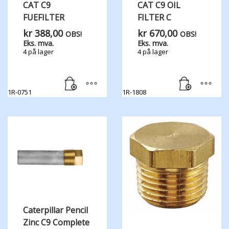
CAT C9
CAT C9 OIL
FUEFILTER
FILTER C
kr
388,00
kr
670,00
OBS!
OBS!
Eks. mva.
Eks. mva.
4 på lager
4 på lager
1R-0751
1R-1808
Caterpillar Pencil
Zinc C9 Complete