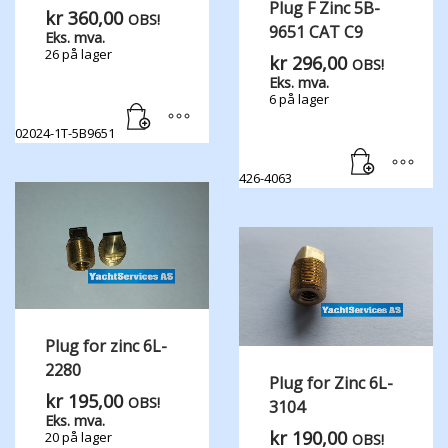
Plug F Zinc 5B-
kr
360,00
OBS!
9651 CAT C9
Eks. mva.
26 på lager
kr
296,00
OBS!
Eks. mva.
6 på lager
02024-1T-5B9651
426-4063
Plug for zinc 6L-
2280
Plug for Zinc 6L-
kr
195,00
OBS!
3104
Eks. mva.
kr
190,00
20 på lager
OBS!