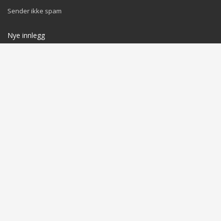
Sender ikke spam
Nye innlegg
Kundeservice
til
Raskt bytte av ditt aksel lager
Tor Johnsen
til
Raskt bytte av ditt aksel lager
INFO OM INFORMASJONSKAPSLER OG PERSONVERN
Du finner dokumenter og vår behandling her:
Privacy Policy
Cookies Policy
GET SOCIAL