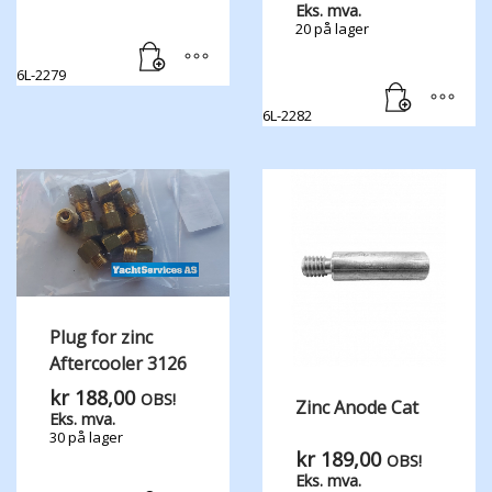
Eks. mva.
20 på lager
6L-2279
6L-2282
Plug for zinc
Aftercooler 3126
kr
188,00
OBS!
Zinc Anode Cat
Eks. mva.
30 på lager
kr
189,00
OBS!
Eks. mva.