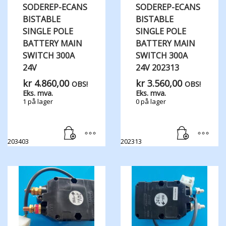
SODEREP-ECANS
SODEREP-ECANS
BISTABLE
BISTABLE
SINGLE POLE
SINGLE POLE
BATTERY MAIN
BATTERY MAIN
SWITCH 300A
SWITCH 300A
24V
24V 202313
kr
4.860,00
kr
3.560,00
OBS!
OBS!
Eks. mva.
Eks. mva.
1 på lager
0 på lager
203403
202313