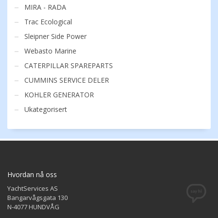
MIRA - RADA
Trac Ecological
Sleipner Side Power
Webasto Marine
CATERPILLAR SPAREPARTS
CUMMINS SERVICE DELER
KOHLER GENERATOR
Ukategorisert
Hvordan nå oss
YachtServices AS
Bangarvågsgata 130
N-4077 HUNDVÅG