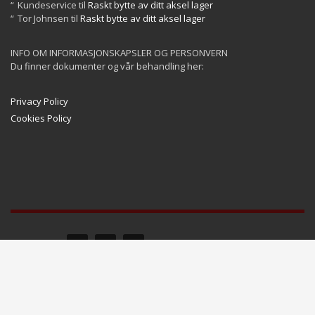
Kundeservice
til
Raskt bytte av ditt aksel lager
Tor Johnsen
til
Raskt bytte av ditt aksel lager
INFO OM INFORMASJONSKAPSLER OG PERSONVERN
Du finner dokumenter og vår behandling her:
Privacy Policy
Cookies Policy
GET SOCIAL
©
2025 YachtServices AS. All Rights Reserved.