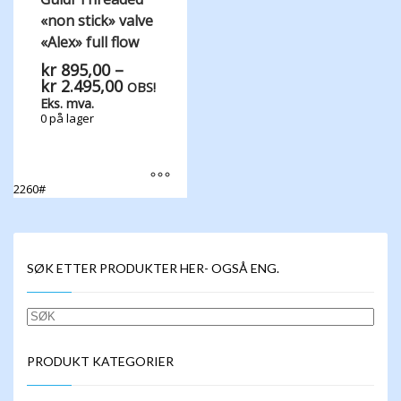
«non stick» valve
«Alex» full flow
kr
895,00
–
Prisområde:
kr
2.495,00
OBS!
kr 895,00
Eks. mva.
til
0 på lager
kr 2.495,00
2260#
Dette
produktet
har
flere
SØK ETTER PRODUKTER HER- OGSÅ ENG.
varianter.
Alternativene
kan
SØK
velges
på
produktsiden
PRODUKT KATEGORIER