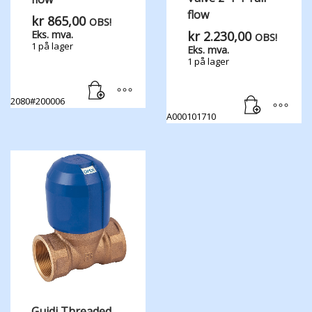
flow
kr
865,00
OBS!
kr
2.230,00
Eks. mva.
OBS!
1 på lager
Eks. mva.
1 på lager
2080#200006
A000101710
Guidi Threaded