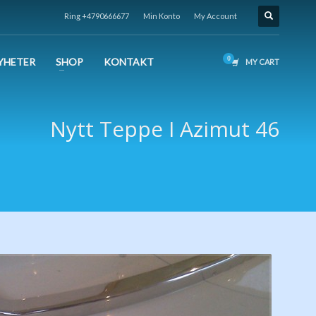
Ring +4790666677
Min Konto
My Account
YHETER
SHOP
KONTAKT
MY CART
Nytt Teppe I Azimut 46