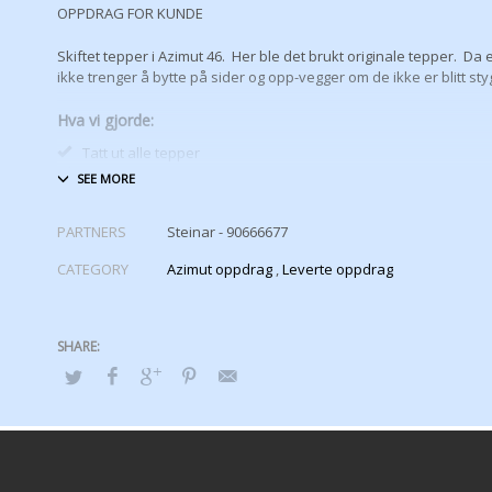
OPPDRAG FOR KUNDE
Skiftet tepper i Azimut 46. Her ble det brukt originale tepper. Da 
ikke trenger å bytte på sider og opp-vegger om de ikke er blitt st
Hva vi gjorde:
Tatt ut alle tepper
Laget maler
Skåret til nye tepper
Sjekket passform i båten
PARTNERS
Steinar - 90666677
Levert de til kant-sying
Skåret til nye tepper for trapper, og limet disse på plass
CATEGORY
Azimut oppdrag
,
Leverte oppdrag
Dette oppfrisker båten din veldig mye for slitte og skitne tepper er
fort legger merke til når en kommer inn i en båt.
Har du noe tepper
byttet vi hjelper deg.
Arbeidet går rimelig raskt og eblir ikke så k
skulle frykte. Ta kontakt med oss for pris på tepper til din Azimut
opp, det har den fortjent.
Vi kan også bytte ut alt av tepper om 
annen farge og stoff.
Noen vi gjerne bytte ut teppet på noe omr
dette ordner vi også for deg.