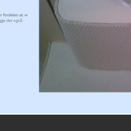
er fordelen at vi
ygge der også.
 jo en ting en
 du ville ha
ostbart som en
, og pynt den
du ønsker en
åder med teak,