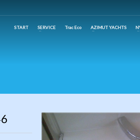
START
SERVICE
Trac Eco
AZIMUT YACHTS
N
46