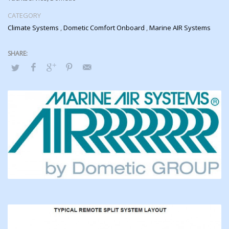
Foretar AC service
Går over AC systemet.
CATEGORY
Service og sjekk
Climate Systems
,
Dometic Comfort Onboard
,
Marine AIR Systems
Lekkasje test
Oppgradering
Skifte ut komponenter som må nye
Vi tar disse kontrollene for deg. Har servicevogn som kommer der
du er.