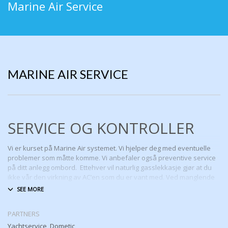
Marine Air Service
MARINE AIR SERVICE
SERVICE OG KONTROLLER
Vi er kurset på Marine Air systemet. Vi hjelper deg med eventuelle
problemer som måtte komme. Vi anbefaler også preventive service
på ditt anlegg ombord. Ettehver vil naturlig gasslekkasje gjør at du
ikke vår den virkning av AC’en som du er vant med. Ved manglende
gass vil sytemet kjøle dårlig eller slutte helt å kjøle.
Hva vi kan gjøre for dere
PARTNERS
Hjelper med reparsjon om noe ikke virker lenger
Yachtservice, Dometic