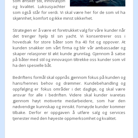
som ønsker stil, innovasjon
og kvalitet. Luksusyachter
som også står for verdi. Vi skal være her for de som vil ha
skjønnhet, komfort og ikke minst sikkerhet.
Strategien er å være et foretrukket valg for våre kunder når
det trenger hjelp til sin yacht. Vi konsentrerer oss i
hovedsak for store båter som fra 40 fot og oppover. At
kunden snakker om vårt firma og blir vår ambassadør og
skaper relasjoner til økt kunde grunnlag. Gjennom å satse
på båter med stil og innovasjon tiltrekke oss kunder som vil
ha den spesielle båt.
Bedriftens formål skal oppnås gjennom fokus på kunden og
hans/hennes behov og drømmer. Kundebehandling og
oppfølging er fokus områder i det daglige, og skal være
ansvar for alle i bedriften. Videre skal kunder ivaretas
gjennom høyt motiverte medarbeidere, som har den
nødvendige kunnskap og innsikt. Fornøyde kunder kommer
tilbake. Derfor er oppgaven å utføre salg og services
tjenester med den høyeste oppmerksomhet og kvalitet.