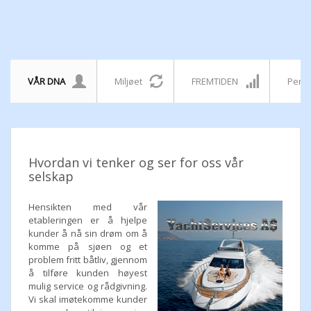
VÅR DNA
Miljøet
FREMTIDEN
Perso
Hvordan vi tenker og ser for oss vår
selskap
Hensikten med vår
etableringen er å hjelpe
kunder å nå sin drøm om å
komme på sjøen og et
problem fritt båtliv, gjennom
å tilføre kunden høyest
mulig service og rådgivning.
Vi skal imøtekomme kunder