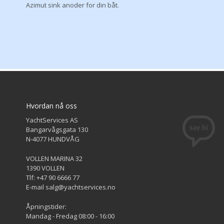
Azimut sink anoder for din båt.
Hvordan nå oss
YachtServices AS
Bangarvågsgata 130
N-4077 HUNDVÅG
VOLLEN MARINA 32
1390 VOLLEN
Tlf: +47 90 6666 77
E-mail salg@yachtservices.no
Åpningstider:
Mandag - Fredag 08:00 - 16:00