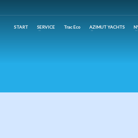
START
SERVICE
Trac Eco
AZIMUT YACHTS
N