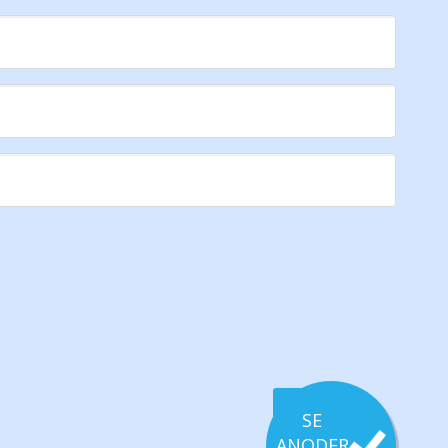
SE
ANODER