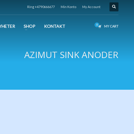
Ring +4790666677
Min Konto
My Account
YHETER
SHOP
KONTAKT
MY CART
AZIMUT SINK ANODER